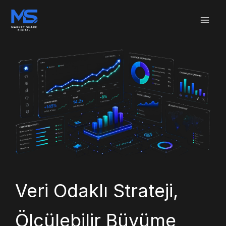
İçeriğe
atla
Veri Odaklı Strateji,
Ölçülebilir Büyüme